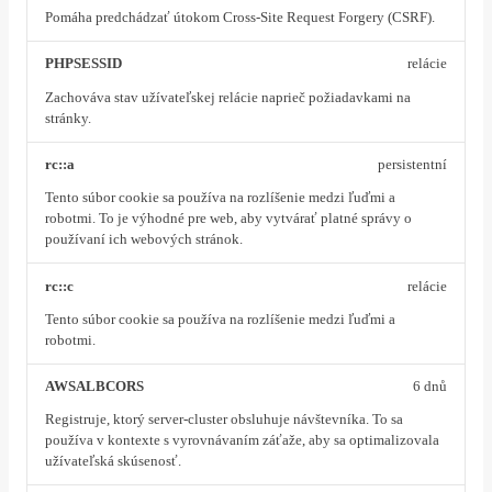
Pomáha predchádzať útokom Cross-Site Request Forgery (CSRF).
PHPSESSID
relácie
Zachováva stav užívateľskej relácie naprieč požiadavkami na
stránky.
rc::a
persistentní
Tento súbor cookie sa používa na rozlíšenie medzi ľuďmi a
robotmi. To je výhodné pre web, aby vytvárať platné správy o
používaní ich webových stránok.
rc::c
relácie
Tento súbor cookie sa používa na rozlíšenie medzi ľuďmi a
robotmi.
AWSALBCORS
6 dnů
Registruje, ktorý server-cluster obsluhuje návštevníka. To sa
používa v kontexte s vyrovnávaním záťaže, aby sa optimalizovala
užívateľská skúsenosť.