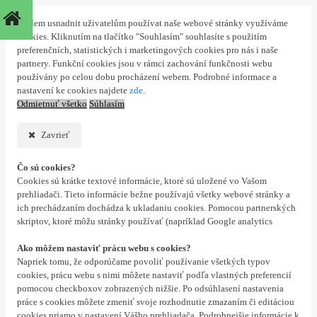
S cílem usnadnit uživatelům používat naše webové stránky využíváme
cookies. Kliknutím na tlačítko "Souhlasím" souhlasíte s použitím
preferenčních, statistických i marketingových cookies pro nás i naše
partnery. Funkční cookies jsou v rámci zachování funkčnosti webu
používány po celou dobu procházení webem. Podrobné informace a
nastavení ke cookies najdete
zde
.
Odmietnuť všetko
Súhlasím
Zavrieť
Čo sú cookies?
Cookies sú krátke textové informácie, ktoré sú uložené vo Vašom
prehliadači. Tieto informácie bežne používajú všetky webové stránky a
ich prechádzaním dochádza k ukladaniu cookies. Pomocou partnerských
skriptov, ktoré môžu stránky používať (napríklad Google analytics
Ako môžem nastaviť prácu webu s cookies?
Napriek tomu, že odporúčame povoliť používanie všetkých typov
cookies, prácu webu s nimi môžete nastaviť podľa vlastných preferencií
pomocou checkboxov zobrazených nižšie. Po odsúhlasení nastavenia
práce s cookies môžete zmeniť svoje rozhodnutie zmazaním či editáciou
cookies priamo v nastavení Vášho prehliadača. Podrobnejšie informácie k