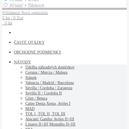
Hľadať v článkoch
Prihlásenie
Nová registrácia
0 ks / 0 Eur
0 ks
ČASTÉ OTÁZKY
OBCHODNÉ PODMIENKY
NÁVODY
Údržba záhradných domčekov
Coruna / Murcia / Malaga
Stánok
Valencia / Madrid / Barcelona
Sevilla / Cordoba / Zaragoza
Sevilla II / Cordoba II
Gilet / Betera
Calpe Denia Xenia, Aviles I
MAD
TOL I, TOL II, TOL III
Alacant/ Gandia/ Aviles II+III
Linares II+III,Montalbo II+III