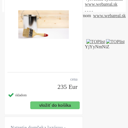
www.webareal.sk
Vytvorené systémom
www.webareal.sk
YjYyNmNiZ
cena
235 Eur
skladom
Natretie domčeka lazúrou -