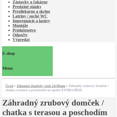
Zástavky a čakárne
Predajné stánky
Prezliekárne a skrine
Latríny / suché WC
Impregnácie a lazúry
Montáže
Príslušenstvo
Odpočty
Výpredaj
E-shop
Menu
Úvod
»
Záhradné domčeky zrub 24/40mm
»
Záhradný zrubový domček /
chatka s terasou a poschodím na spanie EVORA HIGH
Záhradný zrubový domček /
chatka s terasou a poschodím