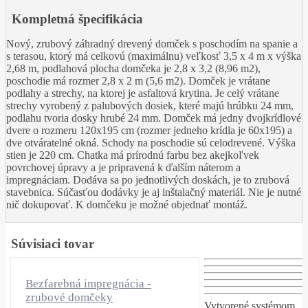
Kompletná špecifikácia
Nový, zrubový záhradný drevený domček s poschodím na spanie a
s terasou, ktorý má celkovú (maximálnu) veľkosť 3,5 x 4 m x výška
2,68 m, podlahová plocha domčeka je 2,8 x 3,2 (8,96 m2),
poschodie má rozmer 2,8 x 2 m (5,6 m2). Domček je vrátane
podlahy a strechy, na ktorej je asfaltová krytina. Je celý vrátane
strechy vyrobený z palubových dosiek, které majú hrúbku 24 mm,
podlahu tvoria dosky hrubé 24 mm. Domček má jedny dvojkrídlové
dvere o rozmeru 120x195 cm (rozmer jedneho krídla je 60x195) a
dve otváratelné okná. Schody na poschodie sú celodrevené. Výška
stien je 220 cm. Chatka má prírodnú farbu bez akejkoľvek
povrchovej úpravy a je pripravená k ďalším náterom a
impregnáciam. Dodáva sa po jednotlivých doskách, je to zrubová
stavebnica. Súčasťou dodávky je aj inštalačný materiál. Nie je nutné
nič dokupovať. K domčeku je možné objednať montáž.
Súvisiaci tovar
Bezfarebná impregnácia -
zrubové domčeky
Vytvorené systémom