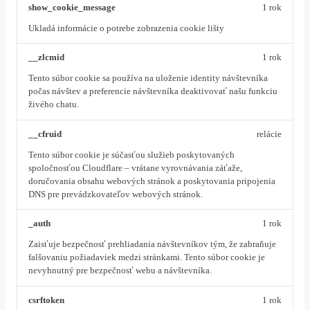
show_cookie_message
1 rok
Ukladá informácie o potrebe zobrazenia cookie lišty
__zlcmid
1 rok
Tento súbor cookie sa používa na uloženie identity návštevníka
počas návštev a preferencie návštevníka deaktivovať našu funkciu
živého chatu.
__cfruid
relácie
Tento súbor cookie je súčasťou služieb poskytovaných
spoločnosťou Cloudflare – vrátane vyrovnávania záťaže,
doručovania obsahu webových stránok a poskytovania pripojenia
DNS pre prevádzkovateľov webových stránok.
_auth
1 rok
Zaisťuje bezpečnosť prehliadania návštevníkov tým, že zabraňuje
falšovaniu požiadaviek medzi stránkami. Tento súbor cookie je
nevyhnutný pre bezpečnosť webu a návštevníka.
csrftoken
1 rok