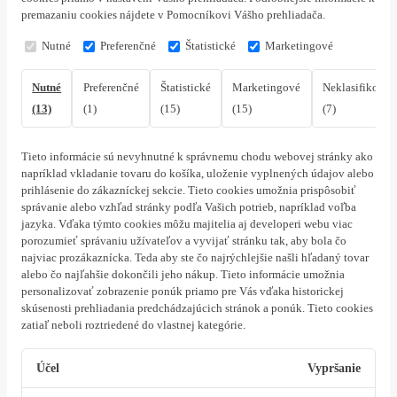
premazaniu cookies nájdete v Pomocníkovi Vášho prehliadača.
Nutné
Preferenčné
Štatistické
Marketingové
Nutné
Preferenčné
Štatistické
Marketingové
Neklasifikovan
(13)
(1)
(15)
(15)
(7)
Tieto informácie sú nevyhnutné k správnemu chodu webovej stránky ako
napríklad vkladanie tovaru do košíka, uloženie vyplnených údajov alebo
prihlásenie do zákazníckej sekcie.
Tieto cookies umožnia prispôsobiť
správanie alebo vzhľad stránky podľa Vašich potrieb, napríklad voľba
jazyka.
Vďaka týmto cookies môžu majitelia aj developeri webu viac
porozumieť správaniu užívateľov a vyvijať stránku tak, aby bola čo
najviac prozákaznícka. Teda aby ste čo najrýchlejšie našli hľadaný tovar
alebo čo najľahšie dokončili jeho nákup.
Tieto informácie umožnia
personalizovať zobrazenie ponúk priamo pre Vás vďaka historickej
skúsenosti prehliadania predchádzajúcich stránok a ponúk.
Tieto cookies
zatiaľ neboli roztriedené do vlastnej kategórie.
Účel
Vypršanie