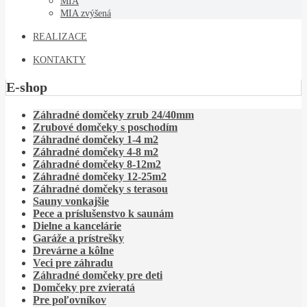
MIA
MIA zvýšená
REALIZACE
KONTAKTY
E-shop
Záhradné domčeky zrub 24/40mm
Zrubové domčeky s poschodím
Záhradné domčeky 1-4 m2
Záhradné domčeky 4-8 m2
Záhradné domčeky 8-12m2
Záhradné domčeky 12-25m2
Záhradné domčeky s terasou
Sauny vonkajšie
Pece a príslušenstvo k saunám
Dielne a kancelárie
Garáže a prístrešky
Drevárne a kôlne
Veci pre záhradu
Záhradné domčeky pre deti
Domčeky pre zvieratá
Pre poľovníkov